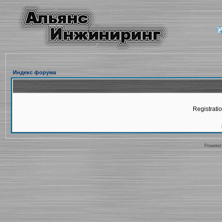
Индекс форума
Registratio
Powered