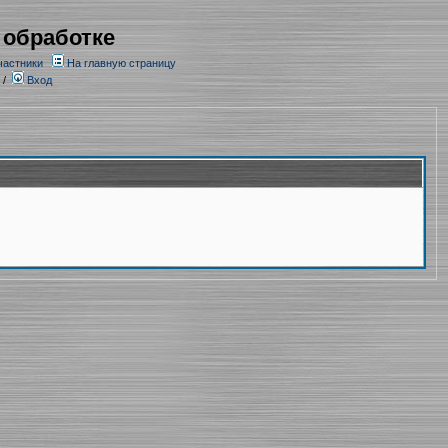
 обработке
частники
На главную страницу
/
Вход