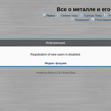
Все о металле и его
Поиск
Свежие темы
Горячие Темы
У
Модерация
Регистрация
Информация
Registration of new users is disabled.
Индекс форума
Powered by
JForum 2.1.9
©
JForum Team