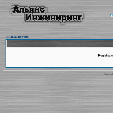
Индекс форума
Registratio
Powered