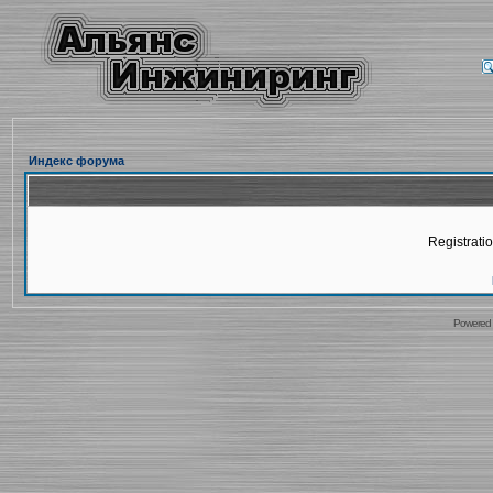
Индекс форума
Registratio
Powered