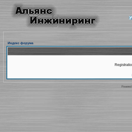
Индекс форума
Registratio
Powered