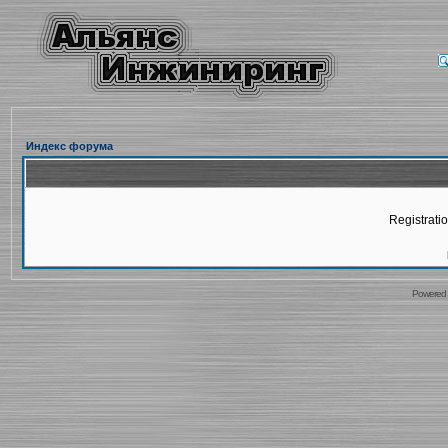
Индекс форума
Registratio
Powered