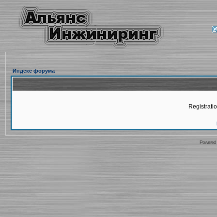
Индекс форума
Registratio
Powered