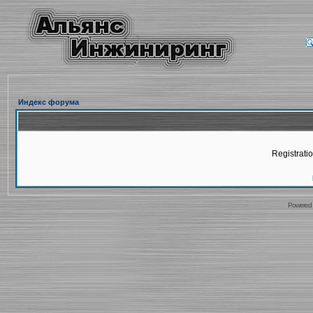
Индекс форума
Registratio
Powered