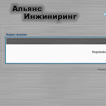
Индекс форума
Registratio
Powered