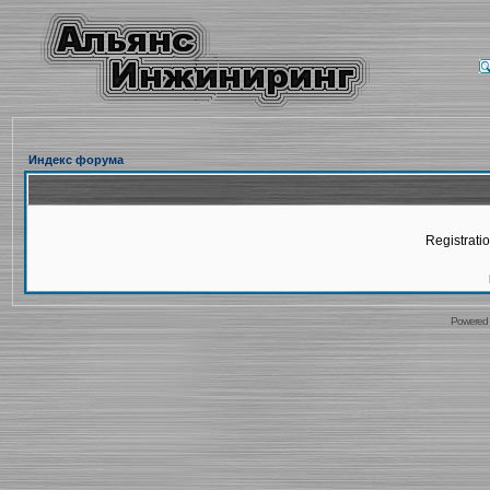
Индекс форума
Registratio
Powered