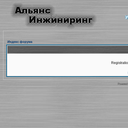
Индекс форума
Registratio
Powered