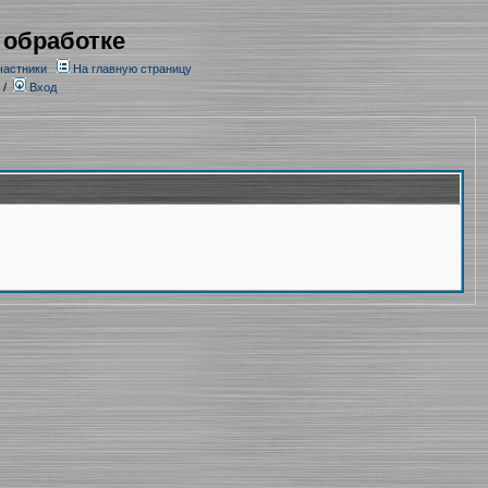
 обработке
частники
На главную страницу
/
Вход