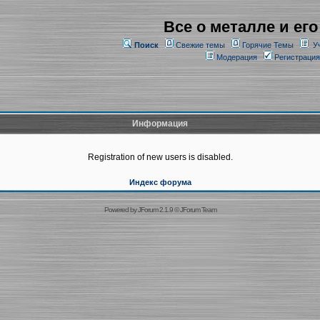
Все о металле и его
Поиск
Свежие темы
Горячие Темы
У
Модерация
Регистрация
Информация
Registration of new users is disabled.
Индекс форума
Powered by
JForum 2.1.9
©
JForum Team