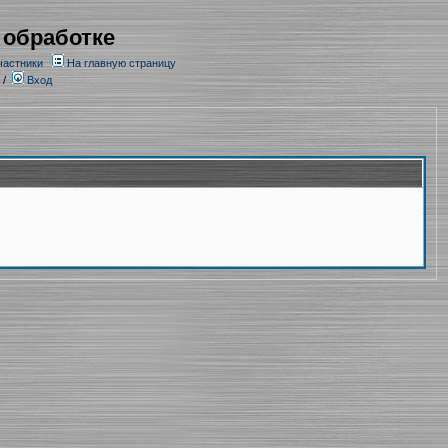
 обработке
частники
На главную страницу
/
Вход