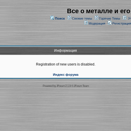
Все о металле и его
Поиск
Свежие темы
Горячие Темы
У
Модерация
Регистрация
Информация
Registration of new users is disabled.
Индекс форума
Powered by
JForum 2.1.9
©
JForum Team