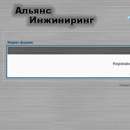
Индекс форума
Registratio
Powered