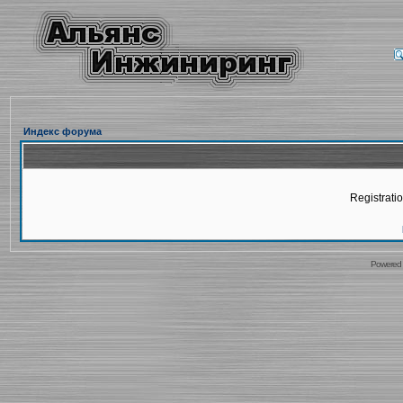
Индекс форума
Registratio
Powered