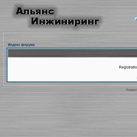
Индекс форума
Registratio
Powered