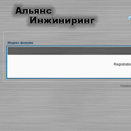
Индекс форума
Registratio
Powered