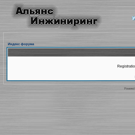
Индекс форума
Registratio
Powered