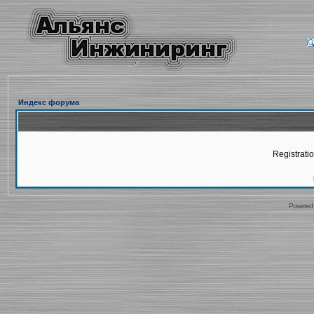
Индекс форума
Registratio
Powered