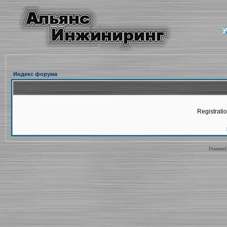
Индекс форума
Registratio
Powered