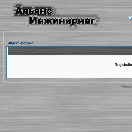
Индекс форума
Registratio
Powered