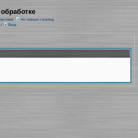
 обработке
частники
На главную страницу
/
Вход