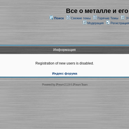
Все о металле и его
Поиск
Свежие темы
Горячие Темы
У
Модерация
Регистрация
Информация
Registration of new users is disabled.
Индекс форума
Powered by
JForum 2.1.9
©
JForum Team