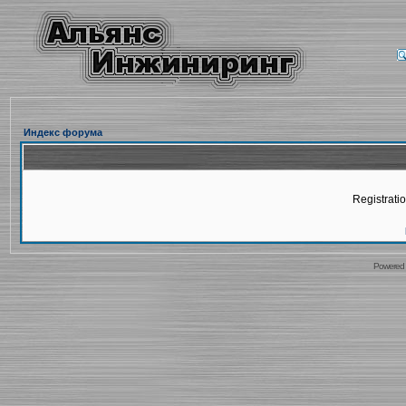
Индекс форума
Registratio
Powered