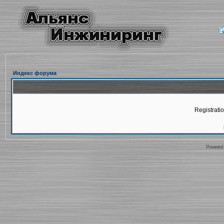
Индекс форума
Registratio
Powered