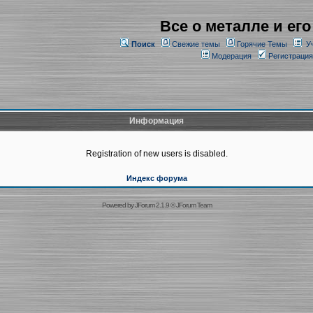
Все о металле и его
Поиск
Свежие темы
Горячие Темы
У
Модерация
Регистрация
Информация
Registration of new users is disabled.
Индекс форума
Powered by
JForum 2.1.9
©
JForum Team