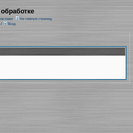
 обработке
частники
На главную страницу
/
Вход