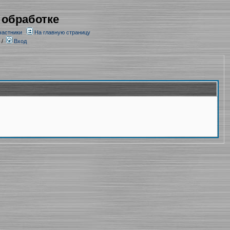
 обработке
частники
На главную страницу
/
Вход