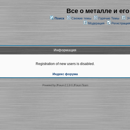
Все о металле и его
Поиск
Свежие темы
Горячие Темы
У
Модерация
Регистрация
Информация
Registration of new users is disabled.
Индекс форума
Powered by
JForum 2.1.9
©
JForum Team