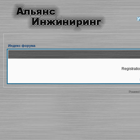
Индекс форума
Registratio
Powered