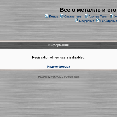
Все о металле и его
Поиск
Свежие темы
Горячие Темы
У
Модерация
Регистрация
Информация
Registration of new users is disabled.
Индекс форума
Powered by
JForum 2.1.9
©
JForum Team