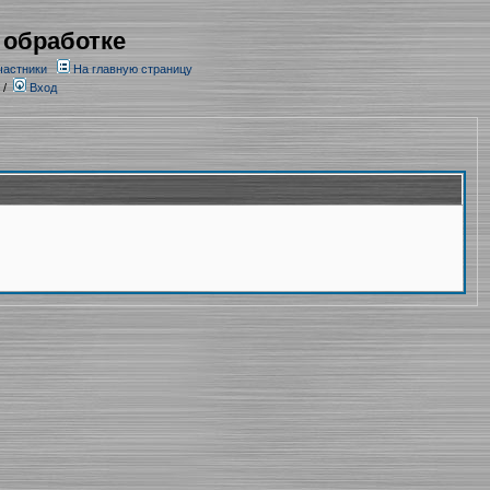
 обработке
частники
На главную страницу
/
Вход