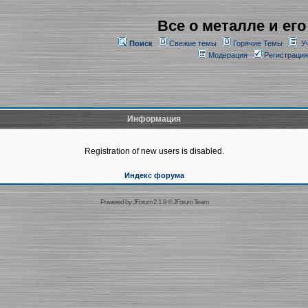
Все о металле и его
Поиск
Свежие темы
Горячие Темы
У
Модерация
Регистрация
Информация
Registration of new users is disabled.
Индекс форума
Powered by
JForum 2.1.9
©
JForum Team