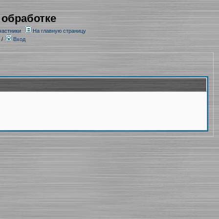
 обработке
частники
На главную страницу
/
Вход