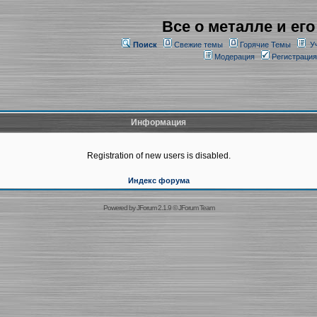
Все о металле и его
Поиск
Свежие темы
Горячие Темы
У
Модерация
Регистрация
Информация
Registration of new users is disabled.
Индекс форума
Powered by
JForum 2.1.9
©
JForum Team