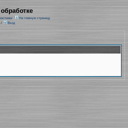
 обработке
частники
На главную страницу
/
Вход