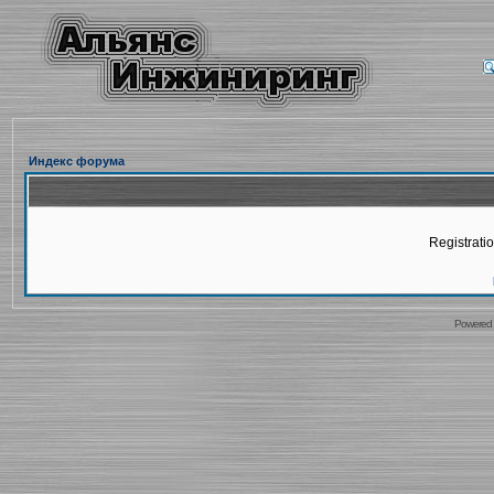
Индекс форума
Registratio
Powered