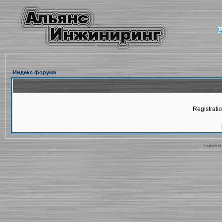
Индекс форума
Registratio
Powered