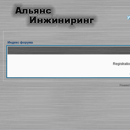
Индекс форума
Registratio
Powered