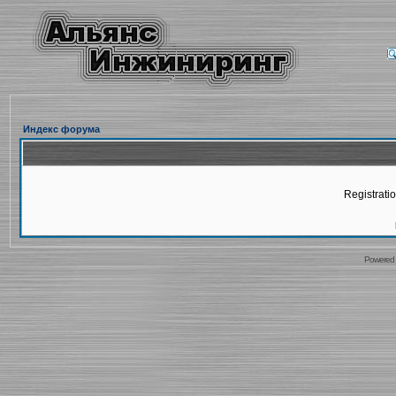
Индекс форума
Registratio
Powered