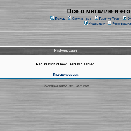
Все о металле и его
Поиск
Свежие темы
Горячие Темы
У
Модерация
Регистрация
Информация
Registration of new users is disabled.
Индекс форума
Powered by
JForum 2.1.9
©
JForum Team