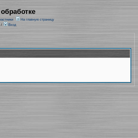
 обработке
частники
На главную страницу
/
Вход