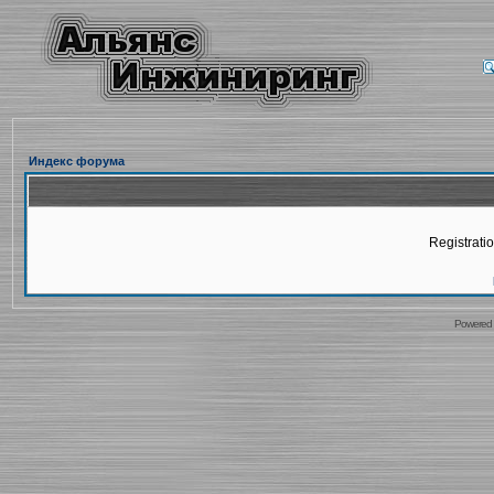
Индекс форума
Registratio
Powered