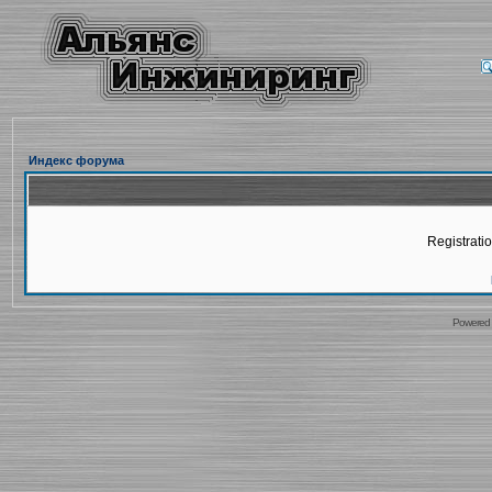
Индекс форума
Registratio
Powered