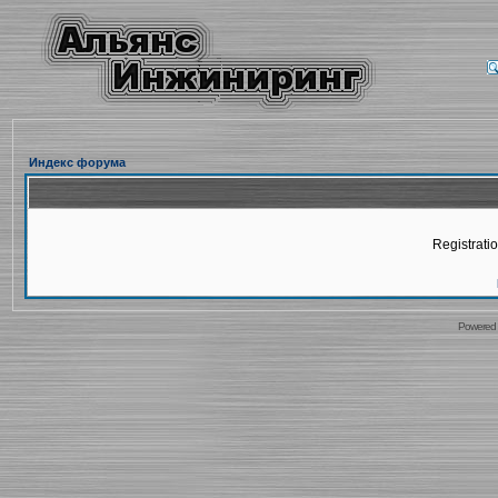
Индекс форума
Registratio
Powered