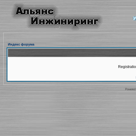
Индекс форума
Registratio
Powered