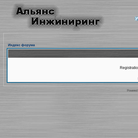
Индекс форума
Registratio
Powered