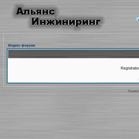
Индекс форума
Registratio
Powered