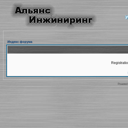
Индекс форума
Registratio
Powered