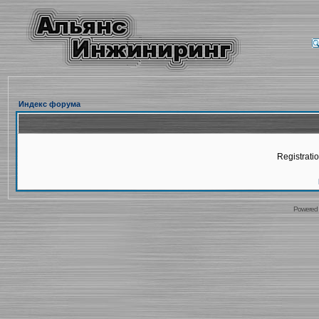
Индекс форума
Registratio
Powered