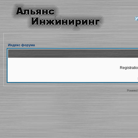
Индекс форума
Registratio
Powered