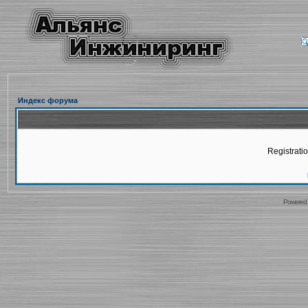
Индекс форума
Registratio
Powered