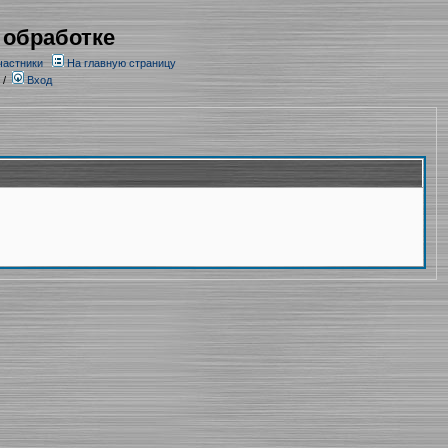
 обработке
частники
На главную страницу
/
Вход