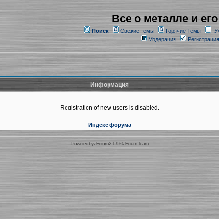
Все о металле и его
Поиск
Свежие темы
Горячие Темы
У
Модерация
Регистрация
Информация
Registration of new users is disabled.
Индекс форума
Powered by
JForum 2.1.9
©
JForum Team