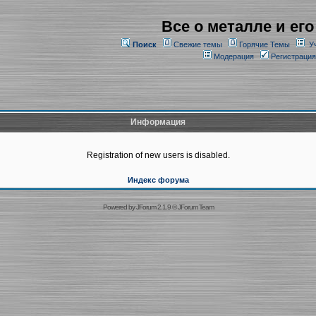
Все о металле и его
Поиск
Свежие темы
Горячие Темы
У
Модерация
Регистрация
Информация
Registration of new users is disabled.
Индекс форума
Powered by
JForum 2.1.9
©
JForum Team