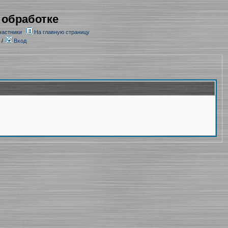
 обработке
частники
На главную страницу
/
Вход