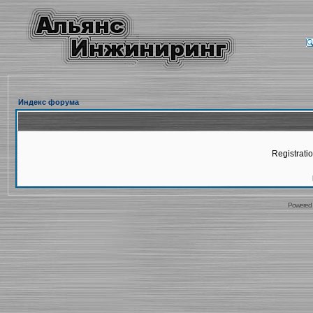
Индекс форума
Registratio
Powered