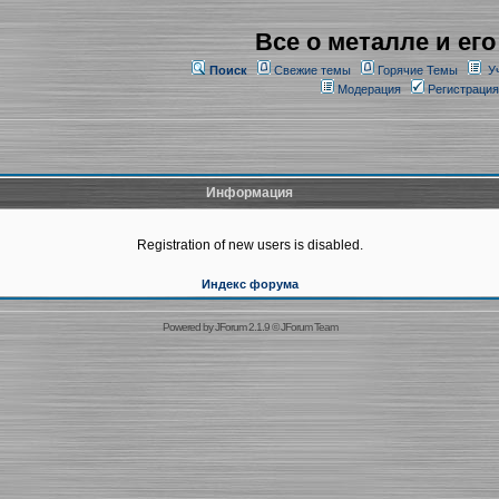
Все о металле и его
Поиск
Свежие темы
Горячие Темы
У
Модерация
Регистрация
Информация
Registration of new users is disabled.
Индекс форума
Powered by
JForum 2.1.9
©
JForum Team