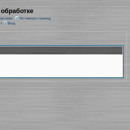
 обработке
частники
На главную страницу
/
Вход