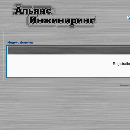
Индекс форума
Registratio
Powered